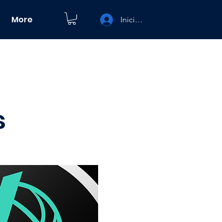
More
Iniciar sesión
s