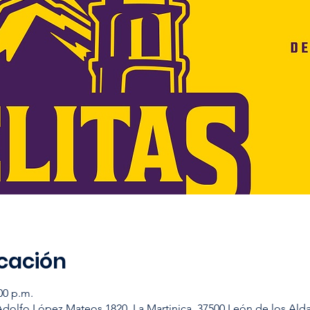
icación
00 p.m.
Adolfo López Mateos 1820, La Martinica, 37500 León de los Ald