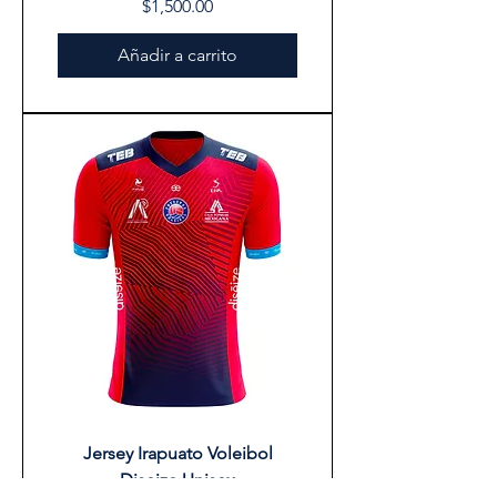
Precio
$1,500.00
Añadir a carrito
Jersey Irapuato Voleibol
Diseize Unisex