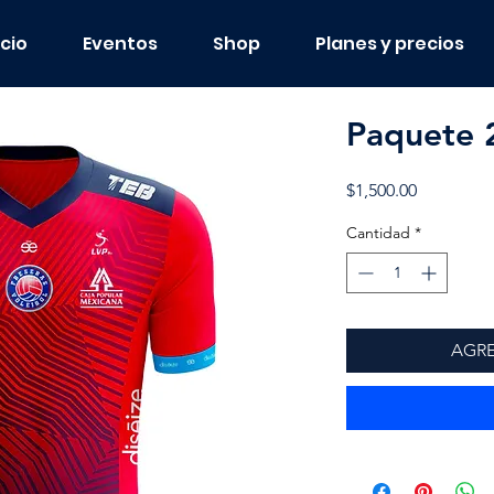
icio
Eventos
Shop
Planes y precios
Paquete 
Precio
$1,500.00
Cantidad
*
AGRE