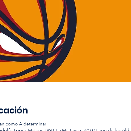
icación
tran como A determinar
Adolfo López Mateos 1820, La Martinica, 37500 León de los Ald