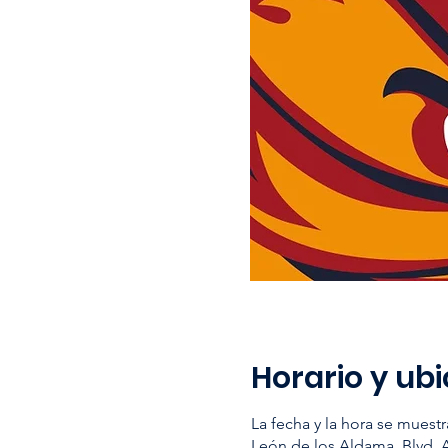
Horario y ub
La fecha y la hora se mues
León de los Aldama, Blvd. 