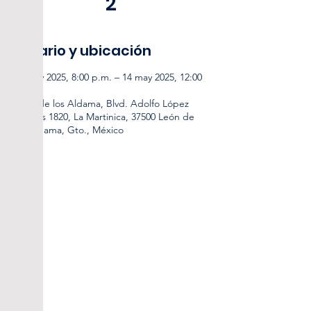
2
Horario y ubicación
13 may 2025, 8:00 p.m. – 14 may 2025, 12:00
a.m.
León de los Aldama, Blvd. Adolfo López
Mateos 1820, La Martinica, 37500 León de
los Aldama, Gto., México