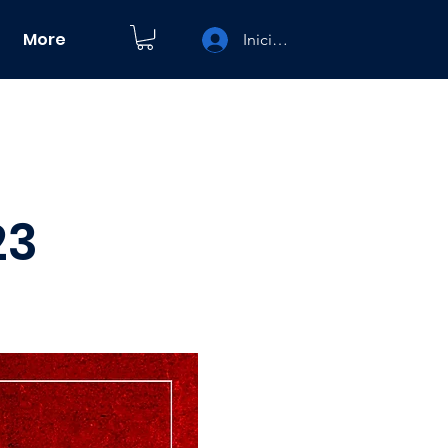
More
Iniciar sesión
23