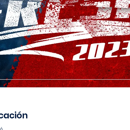
icación
-6