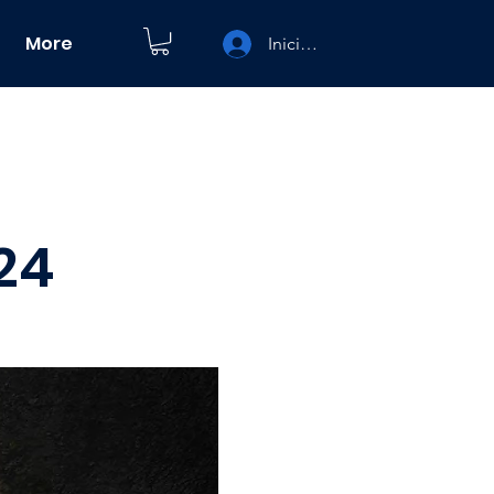
More
Iniciar sesión
24