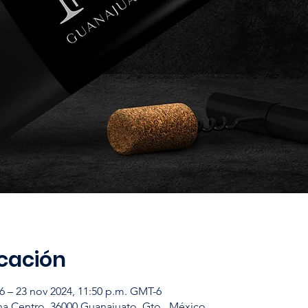
icación
6 – 23 nov 2024, 11:50 p.m. GMT-6
a Centro, 36000 Guanajuato, Gto., México