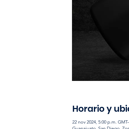
Horario y ub
22 nov 2024, 5:00 p.m. GMT-
Guanajuato, San Diego, Zon