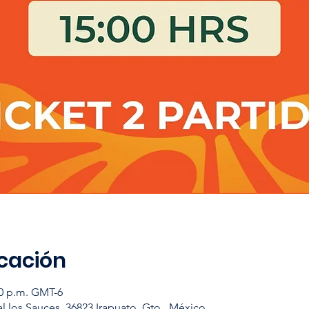
icación
00 p.m. GMT-6
l los Sauces, 36823 Irapuato, Gto., México