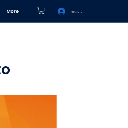
More
Iniciar sesión
to