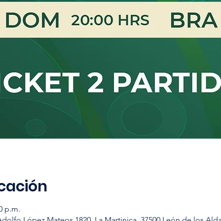
icación
0 p.m.
Adolfo López Mateos 1820, La Martinica, 37500 León de los Ald