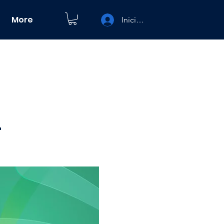
More
Iniciar sesión
L