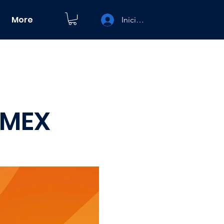
More
Iniciar sesión
 MEX