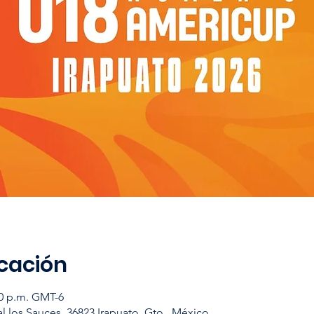
icación
00 p.m. GMT-6
l los Sauces, 36823 Irapuato, Gto., México