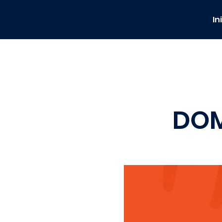
In
DOM