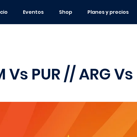
icio
Eventos
Shop
Planes y precios
 Vs PUR // ARG Vs