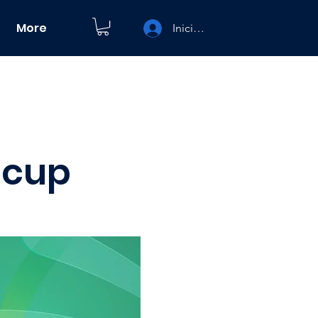
More
Iniciar sesión
icup