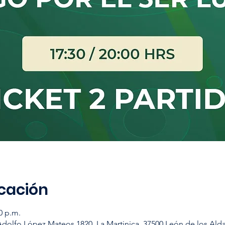
icación
0 p.m.
Adolfo López Mateos 1820, La Martinica, 37500 León de los Ald