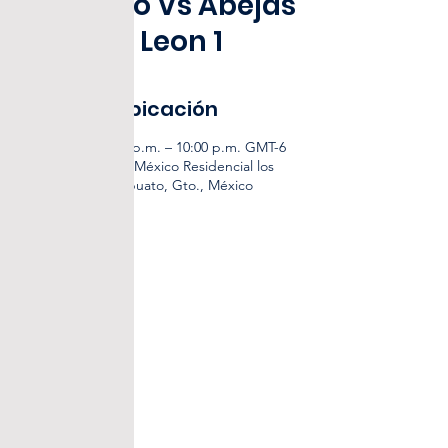
Irapuato Vs Abejas
de Leon 1
Horario y ubicación
17 may 2025, 8:00 p.m. – 10:00 p.m. GMT-6
Inforum Irapuato, México Residencial los
Sauces, 36823 Irapuato, Gto., México