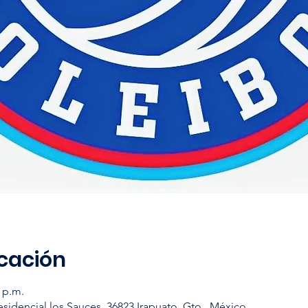
icación
0 p.m.
sidencial los Sauces, 36823 Irapuato, Gto., México