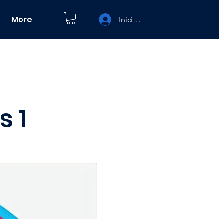
More
Iniciar sesión
s 1