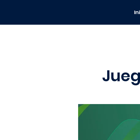
In
Jueg