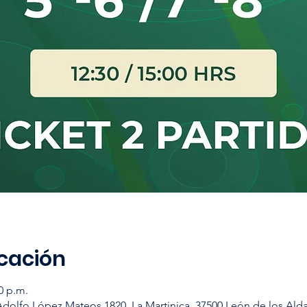
icación
0 p.m.
Adolfo López Mateos 1820, La Martinica, 37500 León de los Ald