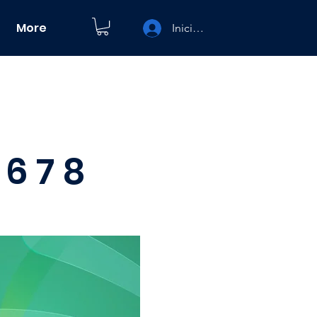
More
Iniciar sesión
6 7 8