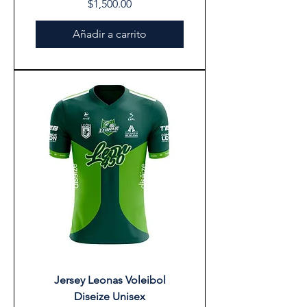
Precio
$1,500.00
Añadir a carrito
Jersey Leonas Voleibol
Diseize Unisex